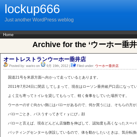
lockup666
Just another WordPress weblog
Home
Archive for the ‘ウーホー垂井
オートレストランウーホー垂井店
Posted by: wariro on
9月 19th, 2012 |
Filed under:
ウーホー垂井店
国道21号を米原方面へ向かって走っているとあります。
2011年7月24日に閉店 してしまって、現在はローソン垂井綾戸口店になって
よく立ち寄ってトイレを貸してもらって、軽く食事をしていた場所です。
ウーホーのすぐ向かい側にはバローがあるので、何か買うには、そちらの方が
バローごとき、パスうすってきてｒｙにび」顔
バローと言えば、現在どんどん店舗数を伸ばして、認知度も高くなったスーパ
バッティングセンターも併設しているので、体を動かしたいときは、気分転換