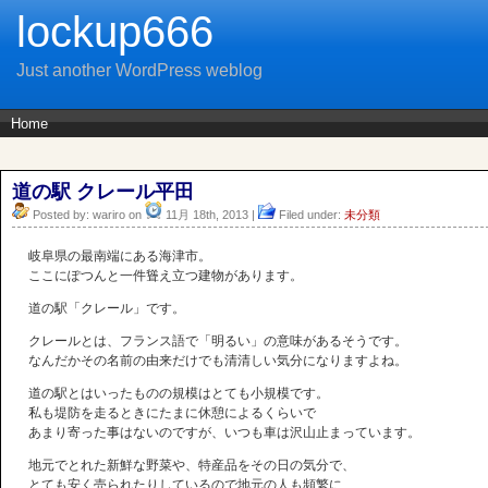
lockup666
Just another WordPress weblog
Home
道の駅 クレール平田
Posted by: wariro on
11月 18th, 2013 |
Filed under:
未分類
岐阜県の最南端にある海津市。
ここにぽつんと一件聳え立つ建物があります。
道の駅「クレール」です。
クレールとは、フランス語で「明るい」の意味があるそうです。
なんだかその名前の由来だけでも清清しい気分になりますよね。
道の駅とはいったものの規模はとても小規模です。
私も堤防を走るときにたまに休憩によるくらいで
あまり寄った事はないのですが、いつも車は沢山止まっています。
地元でとれた新鮮な野菜や、特産品をその日の気分で、
とても安く売られたりしているので地元の人も頻繁に